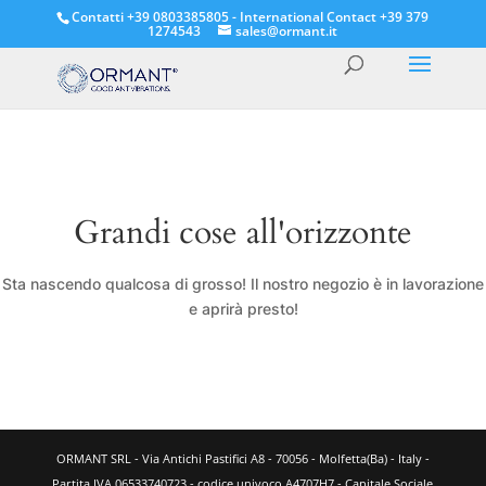
Contatti +39 0803385805 - International Contact +39 379
1274543
sales@ormant.it
Grandi cose all'orizzonte
Sta nascendo qualcosa di grosso! Il nostro negozio è in lavorazione
e aprirà presto!
ORMANT SRL - Via Antichi Pastifici A8 - 70056 - Molfetta(Ba) - Italy -
Partita IVA 06533740723 - codice univoco A4707H7 - Capitale Sociale