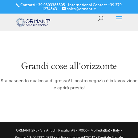
Contatti +39 0803385805 - International Contact +39 379
1274543
sales@ormant.it
Grandi cose all'orizzonte
Sta nascendo qualcosa di grosso! Il nostro negozio è in lavorazione
e aprirà presto!
ORMANT SRL - Via Antichi Pastifici A8 - 70056 - Molfetta(Ba) - Italy -
Partita IVA 06533740723 - codice univoco A4707H7 - Capitale Sociale