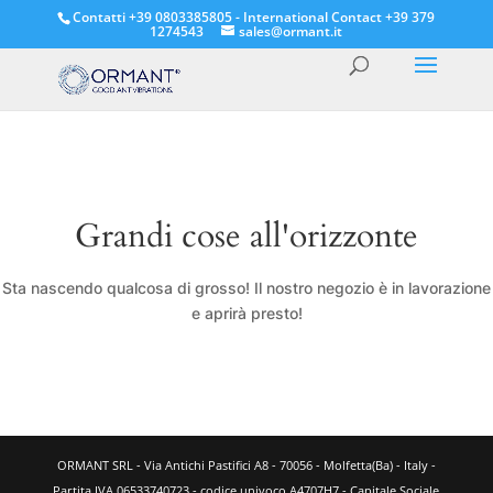
Contatti +39 0803385805 - International Contact +39 379
1274543
sales@ormant.it
Grandi cose all'orizzonte
Sta nascendo qualcosa di grosso! Il nostro negozio è in lavorazione
e aprirà presto!
ORMANT SRL - Via Antichi Pastifici A8 - 70056 - Molfetta(Ba) - Italy -
Partita IVA 06533740723 - codice univoco A4707H7 - Capitale Sociale