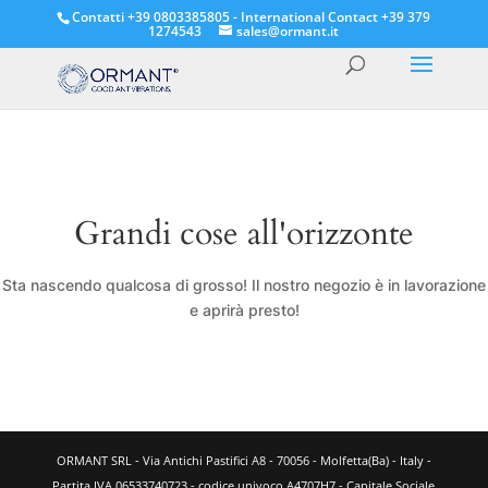
Contatti +39 0803385805 - International Contact +39 379
1274543
sales@ormant.it
Grandi cose all'orizzonte
Sta nascendo qualcosa di grosso! Il nostro negozio è in lavorazione
e aprirà presto!
ORMANT SRL - Via Antichi Pastifici A8 - 70056 - Molfetta(Ba) - Italy -
Partita IVA 06533740723 - codice univoco A4707H7 - Capitale Sociale